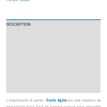
DESCRIPTION
SPÉCIFICITÉS TECHNIQUES
AVANTAGES
Modules et accessoires disponibles
MDFICATION
EVOLIS
Avis (0)
L’imprimante à cartes
Evolis Agilia
est une solution de
personnalisation haut de gamme conçue pour répondre