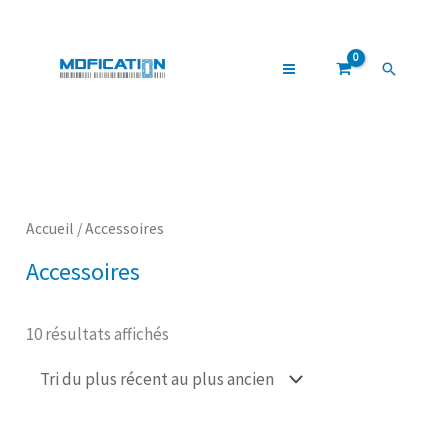
Aller
au
contenu
Recherch
Trié
du
plus
récent
au
plus
Accueil
/ Accessoires
ancien
Accessoires
10 résultats affichés