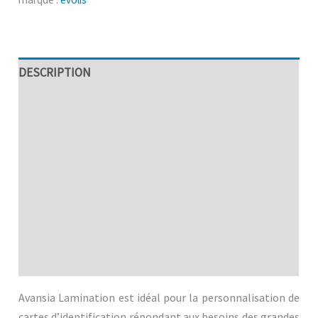
DESCRIPTION
SPÉCIFICITÉS TECHNIQUES
AVANTAGES
ENCODAGE
EVOLIS
MDFICATION
Avis (0)
Avansia Lamination est idéal pour la personnalisation de
cartes d’identification répondant aux besoins des grandes