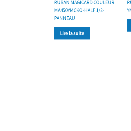
RUBAN MAGICARD COULEUR
R
MA450YMCKO-HALF 1/2-
Y
PANNEAU
Lire la suite