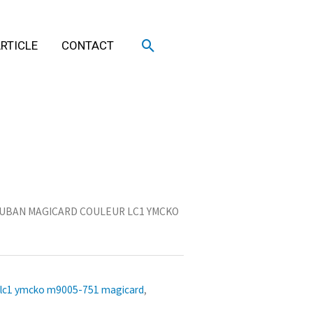
Rechercher
RTICLE
CONTACT
RUBAN MAGICARD COULEUR LC1 YMCKO
 lc1 ymcko m9005-751 magicard
,