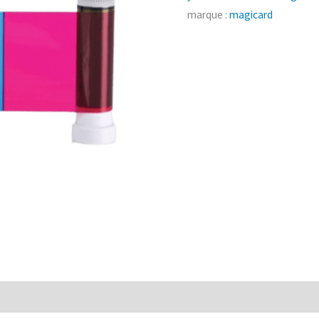
marque :
magicard
HNIQUES
AVANTAGES
MDFICATION