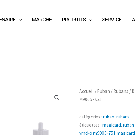
ENAIRE
MARCHE
PRODUITS
SERVICE
A
Accueil
/
Ruban
/
Rubans
/ 
M9005-751
RUBAN MAGICARD COULEUR LC1 YMCKO M9005-751
catégories :
ruban
,
rubans
étiquettes :
magicard
,
ruban
ymcko m9005-751 magicard