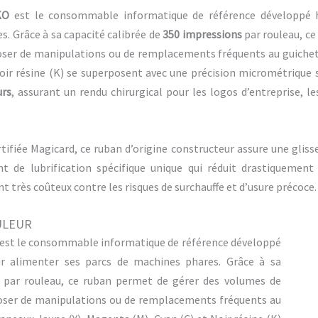
KO
est le consommable informatique de référence développé h
s. Grâce à sa capacité calibrée de
350 impressions
par rouleau, ce
oser de manipulations ou de remplacements fréquents au guiche
oir résine (K) se superposent avec une précision micrométrique s
urs
, assurant un rendu chirurgical pour les logos d’entreprise, l
rtifiée Magicard, ce ruban d’origine constructeur assure une gliss
nt de lubrification spécifique unique qui réduit drastiquement
très coûteux contre les risques de surchauffe et d’usure précoce.
ULEUR
 est le consommable informatique de référence développé
ur alimenter ses parcs de machines phares. Grâce à sa
s par rouleau, ce ruban permet de gérer des volumes de
oser de manipulations ou de remplacements fréquents au