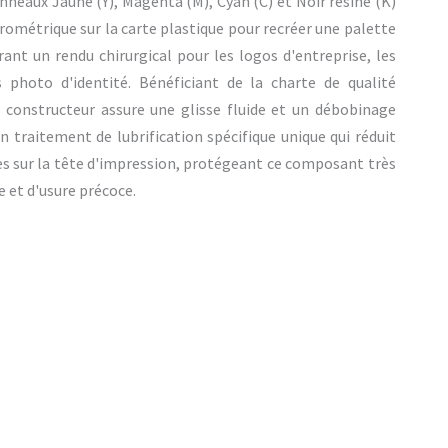
nneaux Jaune (Y), Magenta (M), Cyan (C) et Noir résine (K)
rométrique sur la carte plastique pour recréer une palette
rant un rendu chirurgical pour les logos d'entreprise, les
 photo d'identité. Bénéficiant de la charte de qualité
e constructeur assure une glisse fluide et un débobinage
un traitement de lubrification spécifique unique qui réduit
s sur la tête d'impression, protégeant ce composant très
e et d'usure précoce.