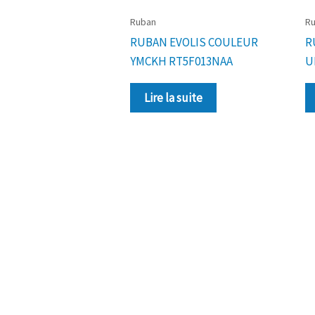
Ruban
R
RUBAN EVOLIS COULEUR
R
YMCKH RT5F013NAA
U
Lire la suite