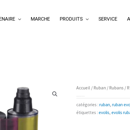
ENAIRE
MARCHE
PRODUITS
SERVICE
A
Accueil
/
Ruban
/
Rubans
/ 
RUBAN EVOLIS COULEUR YMCKO
catégories :
ruban
,
ruban evo
étiquettes :
evolis
,
evolis ru