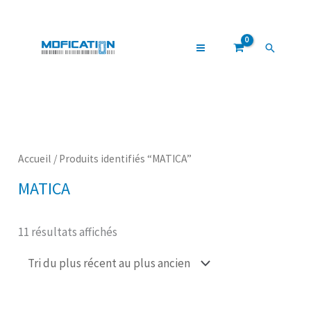
Aller
au
contenu
Recherch
Trié
du
plus
récent
au
plus
Accueil
/ Produits identifiés “MATICA”
ancien
MATICA
11 résultats affichés